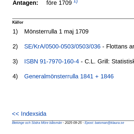
1)
före 1709
Antagen:
Källor
1)
Mönsterrulla 1 maj 1709
2)
SE/KrA/0500-0503/0503/036
- Flottans a
3)
ISBN 91-7970-160-4
- C.L. Grill: Statis
4)
Generalmönsterrulla 1841 + 1846
<< Indexsida
Blekinge och Södra Möre båtsmän
- 2025-09-25
-
Epost: batsman@klaura.se