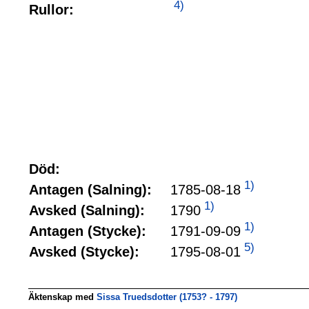
4)
Rullor:
Död:
1)
1785-08-18
Antagen (Salning):
1)
1790
Avsked (Salning):
1)
1791-09-09
Antagen (Stycke):
5)
1795-08-01
Avsked (Stycke):
Äktenskap med
Sissa Truedsdotter (1753? - 1797)