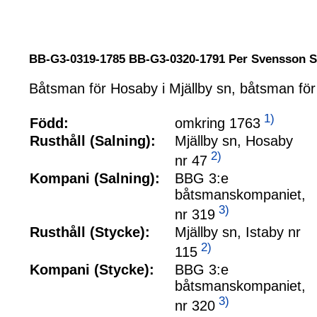
BB-G3-0319-1785 BB-G3-0320-1791 Per Svensson
Båtsman för Hosaby i Mjällby sn, båtsman för I
1)
omkring 1763
Född:
Rusthåll (Salning):
Mjällby sn, Hosaby
2)
nr 47
Kompani (Salning):
BBG 3:e
båtsmanskompaniet,
3)
nr 319
Rusthåll (Stycke):
Mjällby sn, Istaby nr
2)
115
Kompani (Stycke):
BBG 3:e
båtsmanskompaniet,
3)
nr 320