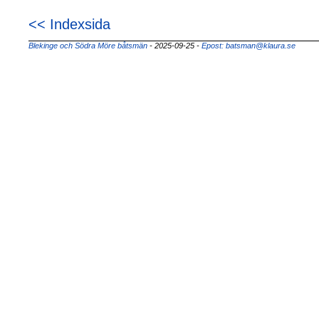
<< Indexsida
Blekinge och Södra Möre båtsmän
- 2025-09-25
-
Epost: batsman@klaura.se