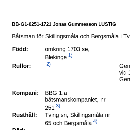
BB-G1-0251-1721 Jonas Gummesson LUSTIG
Båtsman för Skillingsmåla och Bergsmåla i Tv
Född:
omkring 1703 se,
1)
Blekinge
2)
Rullor:
Gen
vid
Gen
Kompani:
BBG 1:a
båtsmanskompaniet, nr
3)
251
Rusthåll:
Tving sn, Skillingsmåla nr
4)
65 och Bergsmåla