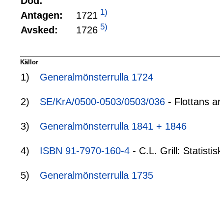
Död:
1)
1721
Antagen:
5)
1726
Avsked:
Källor
1)
Generalmönsterrulla 1724
2)
SE/KrA/0500-0503/0503/036
- Flottans a
3)
Generalmönsterrulla 1841 + 1846
4)
ISBN 91-7970-160-4
- C.L. Grill: Statis
5)
Generalmönsterrulla 1735