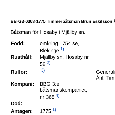
BB-G3-0368-1775 Timmerbåtsman Brun Eskilsson 
Båtsman för Hosaby i Mjällby sn.
Född:
omkring 1754 se,
1)
Blekinge
Rusthåll:
Mjällby sn, Hosaby nr
2)
58
3)
Rullor:
Generalm
Åhl. Ti
Kompani:
BBG 3:e
båtsmanskompaniet,
4)
nr 368
Död:
1)
1775
Antagen: