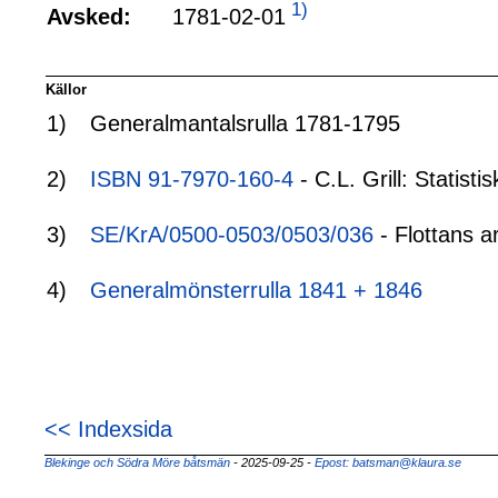
1)
1781-02-01
Avsked:
Källor
1)
Generalmantalsrulla 1781-1795
2)
ISBN 91-7970-160-4
- C.L. Grill: Statis
3)
SE/KrA/0500-0503/0503/036
- Flottans a
4)
Generalmönsterrulla 1841 + 1846
<< Indexsida
Blekinge och Södra Möre båtsmän
- 2025-09-25
-
Epost: batsman@klaura.se