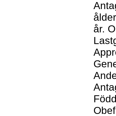
Anta
ålde
år. 
Last
Appr
Gene
Ande
Anta
Född
Obef