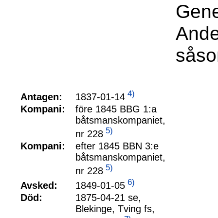
Gene
Ande
såso
4)
1837-01-14
Antagen:
Kompani:
före 1845 BBG 1:a
båtsmanskompaniet,
5)
nr 228
Kompani:
efter 1845 BBN 3:e
båtsmanskompaniet,
5)
nr 228
6)
1849-01-05
Avsked:
Död:
1875-04-21 se,
Blekinge, Tving fs,