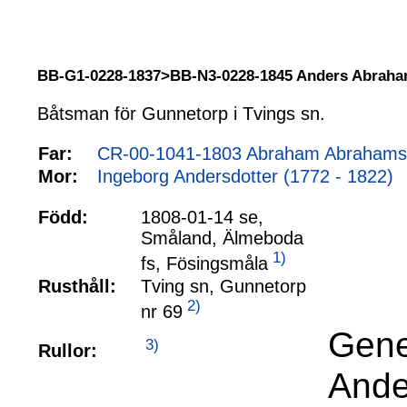
BB-G1-0228-1837>BB-N3-0228-1845 Anders Abrah
Båtsman för Gunnetorp i Tvings sn.
Far:
CR-00-1041-1803 Abraham Abrahamss
Mor:
Ingeborg Andersdotter (1772 - 1822)
Född:
1808-01-14 se,
Småland, Älmeboda
1)
fs, Fösingsmåla
Rusthåll:
Tving sn, Gunnetorp
2)
nr 69
Gene
3)
Rullor:
Ande