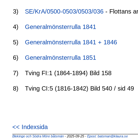
3)
SE/KrA/0500-0503/0503/036
- Flottans a
4)
Generalmönsterrulla 1841
5)
Generalmönsterrulla 1841 + 1846
6)
Generalmönsterrulla 1851
7)
Tving FI:1 (1864-1894) Bild 158
8)
Tving CI:5 (1816-1842) Bild 540 / sid 49
<< Indexsida
Blekinge och Södra Möre båtsmän
- 2025-09-25
-
Epost: batsman@klaura.se