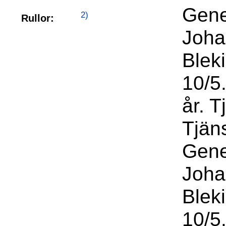
Gene
2)
Rullor:
Joha
Blek
10/5
år. T
Tjän
Gene
Joha
Blek
10/5