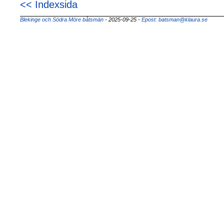
<< Indexsida
Blekinge och Södra Möre båtsmän
- 2025-09-25
-
Epost: batsman@klaura.se