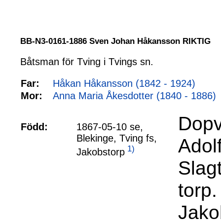
BB-N3-0161-1886 Sven Johan Håkansson RIKTIG
Båtsman för Tving i Tvings sn.
Far:
Håkan Håkansson (1842 - 1924)
Mor:
Anna Maria Åkesdotter (1840 - 1886)
Dopvi
Född:
1867-05-10 se,
Blekinge, Tving fs,
Adolf
1)
Jakobstorp
Slag
torp
Jako