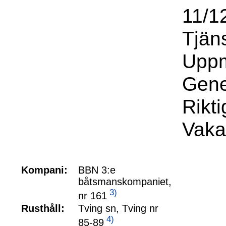
11/12
Tjän
Uppm
Gene
Rikti
Vaka
Kompani:
BBN 3:e
båtsmanskompaniet,
3)
nr 161
Rusthåll:
Tving sn, Tving nr
4)
85-89