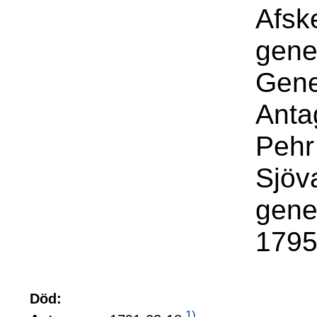
Afsk
gene
Gene
Anta
Pehr
Sjöv
gene
1795
Död:
1)