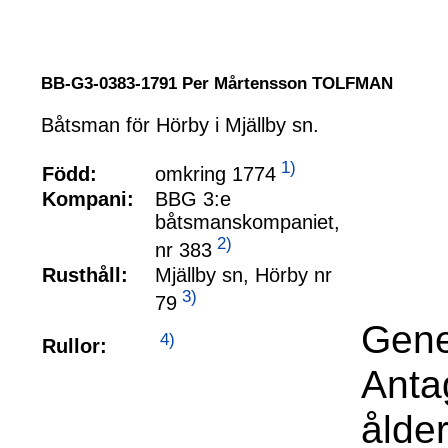
BB-G3-0383-1791 Per Mårtensson TOLFMAN
Båtsman för Hörby i Mjällby sn.
1)
omkring 1774
Född:
Kompani:
BBG 3:e
båtsmanskompaniet,
2)
nr 383
Rusthåll:
Mjällby sn, Hörby nr
3)
79
Gene
4)
Rullor:
Anta
ålde