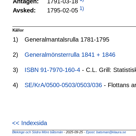
1791-03-18
Antagen:
1)
1795-02-05
Avsked:
Källor
1)
Generalmantalsrulla 1781-1795
2)
Generalmönsterrulla 1841 + 1846
3)
ISBN 91-7970-160-4
- C.L. Grill: Statis
4)
SE/KrA/0500-0503/0503/036
- Flottans a
<< Indexsida
Blekinge och Södra Möre båtsmän
- 2025-09-25
-
Epost: batsman@klaura.se