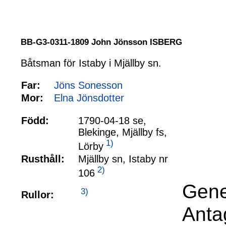
BB-G3-0311-1809 John Jönsson ISBERG
Båtsman för Istaby i Mjällby sn.
Far:
Jöns Sonesson
Mor:
Elna Jönsdotter
Född:
1790-04-18 se,
Blekinge, Mjällby fs,
1)
Lörby
Rusthåll:
Mjällby sn, Istaby nr
2)
106
Gene
3)
Rullor:
Anta