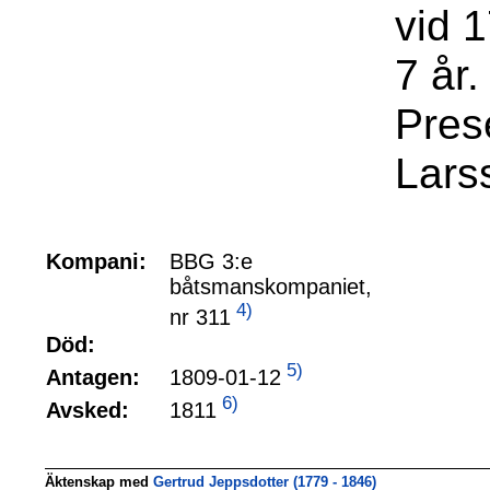
vid 1
7 år
Pres
Lars
Kompani:
BBG 3:e
båtsmanskompaniet,
4)
nr 311
Död:
5)
1809-01-12
Antagen:
6)
1811
Avsked:
Äktenskap med
Gertrud Jeppsdotter (1779 - 1846)