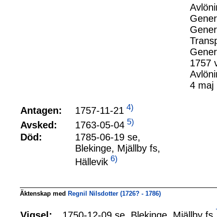
Avlöni
Genera
Genera
Transp
Genera
1757 v
Avlöni
4 maj
4)
1757-11-21
Antagen:
5)
1763-05-04
Avsked:
Död:
1785-06-19 se,
Blekinge, Mjällby fs,
6)
Hällevik
Äktenskap med
Regnil Nilsdotter (1726? - 1786)
1750-12-09 se, Blekinge, Mjällby fs
Vigsel: