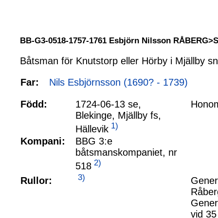
BB-G3-0518-1757-1761 Esbjörn Nilsson RÅBERG>
Båtsman för Knutstorp eller Hörby i Mjällby sn
Far:
Nils Esbjörnsson (1690? - 1739)
Född:
1724-06-13 se,
Honom 
Blekinge, Mjällby fs,
1)
Hällevik
Kompani:
BBG 3:e
båtsmanskompaniet, nr
2)
518
3)
Rullor:
Genera
Råberg
Genera
vid 35