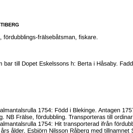
STIBERG
, fördubblings-frälsebåtsman, fiskare.
bar till Dopet Eskelssons h: Berta i Håsaby. Fad
lmantalsrulla 1754: Född i Blekinge. Antagen 1757
. NB Frälse, fördubbling. Transporteras till ordina
lmantalsrulla 1754: Hit transporterad ifrån fördu
 års ålder. Esbjörn Nilsson Råberg med tillnamnet 