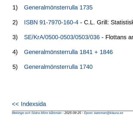
1)
Generalmönsterrulla 1735
2)
ISBN 91-7970-160-4
- C.L. Grill: Statis
3)
SE/KrA/0500-0503/0503/036
- Flottans a
4)
Generalmönsterrulla 1841 + 1846
5)
Generalmönsterrulla 1740
<< Indexsida
Blekinge och Södra Möre båtsmän
- 2025-09-25
-
Epost: batsman@klaura.se