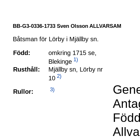
BB-G3-0336-1733 Sven Olsson ALLVARSAM
Båtsman för Lörby i Mjällby sn.
Född:
omkring 1715 se,
1)
Blekinge
Rusthåll:
Mjällby sn, Lörby nr
2)
10
Gene
3)
Rullor:
Anta
Född
Allv