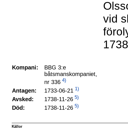
Olss
vid 
föro
1738
Kompani:
BBG 3:e
båtsmanskompaniet,
4)
nr 336
1)
1733-06-21
Antagen:
5)
1738-11-26
Avsked:
5)
1738-11-26
Död:
Källor