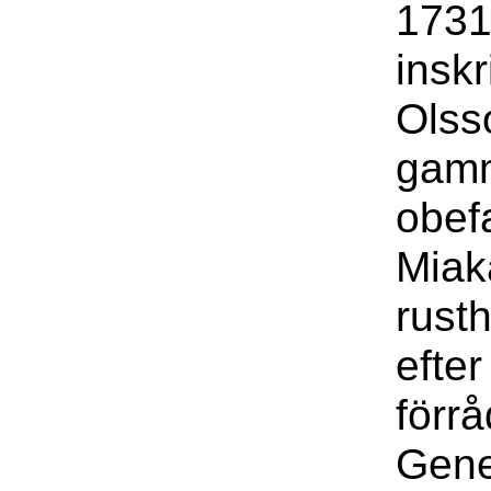
1731
insk
Olss
gamm
obefa
Miaka
rust
efter
förr
Gene