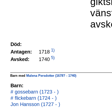
gikt
väns
avsk
Död:
1)
1718
Antagen:
5)
1740
Avsked:
Barn med
Malena Persdotter (1678? - 1740)
Barn:
# gossebarn (1723 - )
# flickebarn (1724 - )
Jon Hansson (1727 - )