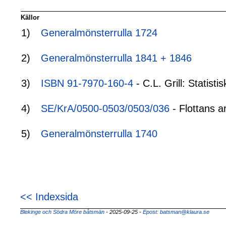
Källor
1)
Generalmönsterrulla 1724
2)
Generalmönsterrulla 1841 + 1846
3)
ISBN 91-7970-160-4
- C.L. Grill: Statis
4)
SE/KrA/0500-0503/0503/036
- Flottans a
5)
Generalmönsterrulla 1740
<< Indexsida
Blekinge och Södra Möre båtsmän
- 2025-09-25
-
Epost: batsman@klaura.se