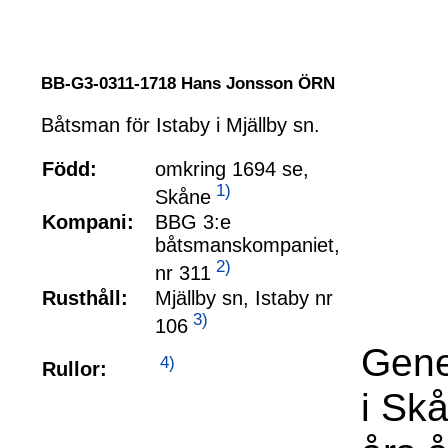
BB-G3-0311-1718 Hans Jonsson ÖRN
Båtsman för Istaby i Mjällby sn.
Född:
omkring 1694 se,
1)
Skåne
Kompani:
BBG 3:e
båtsmanskompaniet,
2)
nr 311
Rusthåll:
Mjällby sn, Istaby nr
3)
106
Gene
4)
Rullor:
i Sk