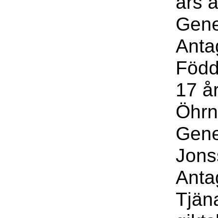
års 
Gene
Anta
Född
17 å
Öhrn
Gene
Jons
Anta
Tjäna