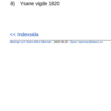
8)
Ysane vigde 1820
<< Indexsida
Blekinge och Södra Möre båtsmän
- 2025-09-25
-
Epost: batsman@klaura.se