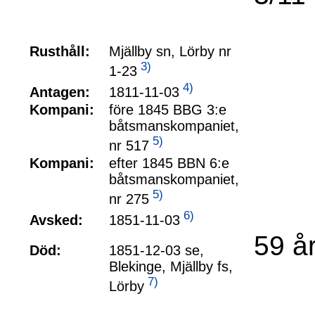
Rusthåll:
Mjällby sn, Lörby nr
3)
1-23
4)
1811-11-03
Antagen:
Kompani:
före 1845 BBG 3:e
båtsmanskompaniet,
5)
nr 517
Kompani:
efter 1845 BBN 6:e
båtsmanskompaniet,
5)
nr 275
6)
1851-11-03
Avsked:
59 å
Död:
1851-12-03 se,
Blekinge, Mjällby fs,
7)
Lörby