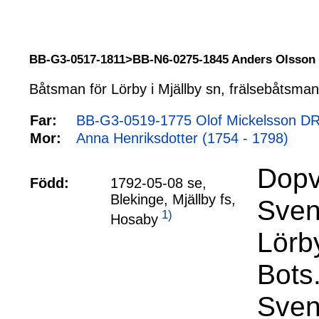
BB-G3-0517-1811>BB-N6-0275-1845 Anders Olsso
Båtsman för Lörby i Mjällby sn, frälsebåtsman
Far:
BB-G3-0519-1775 Olof Mickelsson D
Mor:
Anna Henriksdotter (1754 - 1798)
Dopv
Född:
1792-05-08 se,
Blekinge, Mjällby fs,
Sven
1)
Hosaby
Lörb
Bots
Sven