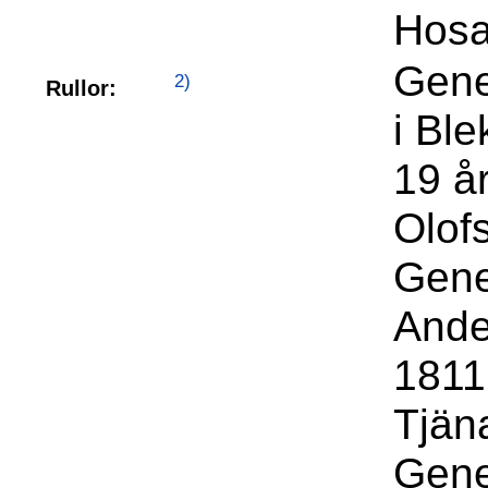
Hosa
Gene
2)
Rullor:
i Bl
19 å
Olof
Gene
Ande
1811 
Tjän
Gene