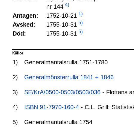
4)
nr 144
1)
1752-10-21
Antagen:
5)
1755-10-31
Avsked:
5)
1755-10-31
Död:
Källor
1)
Generalmantalsrulla 1751-1780
2)
Generalmönsterrulla 1841 + 1846
3)
SE/KrA/0500-0503/0503/036
- Flottans a
4)
ISBN 91-7970-160-4
- C.L. Grill: Statis
5)
Generalmantalsrulla 1754