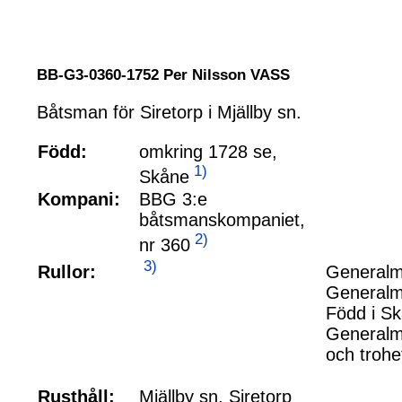
BB-G3-0360-1752 Per Nilsson VASS
Båtsman för Siretorp i Mjällby sn.
Född:
omkring 1728 se,
1)
Skåne
Kompani:
BBG 3:e
båtsmanskompaniet,
2)
nr 360
3)
Rullor:
Generalma
Generalmö
Född i Sk
Generalma
och troh
Rusthåll:
Mjällby sn, Siretorp