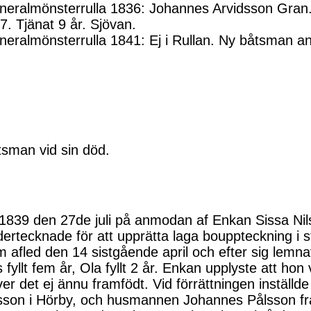
neralmönsterrulla 1836: Johannes Arvidsson Gran.
7. Tjänat 9 år. Sjövan.
eralmönsterrulla 1841: Ej i Rullan. Ny båtsman a
sman vid sin död.
1839 den 27de juli på anmodan af Enkan Sissa Nilsd
ertecknade för att upprätta laga bouppteckning i
 afled den 14 sistgående april och efter sig lem
s fyllt fem år, Ola fyllt 2 år. Enkan upplyste att 
er det ej ännu framfödt. Vid förrättningen instäl
lsson i Hörby, och husmannen Johannes Pålsson fr