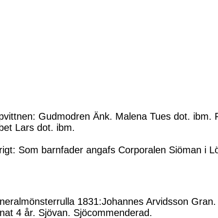
vittnen: Gudmodren Änk. Malena Tues dot. ibm. Fa
bet Lars dot. ibm.
igt: Som barnfader angafs Corporalen Siöman i Lö
eralmönsterrulla 1831:Johannes Arvidsson Gran. A
änat 4 år. Sjövan. Sjöcommenderad.