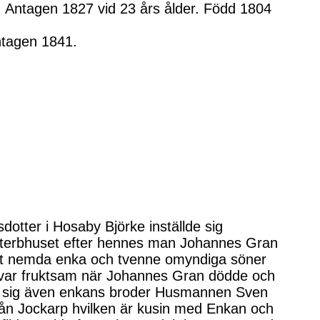
 Antagen 1827 vid 23 års ålder. Född 1804
ntagen 1841.
otter i Hosaby Björke inställde sig
 sterbhuset efter hennes man Johannes Gran
nat nemda enka och tvenne omyndiga söner
hon var fruktsam när Johannes Gran dödde och
lde sig även enkans broder Husmannen Sven
ån Jockarp hvilken är kusin med Enkan och