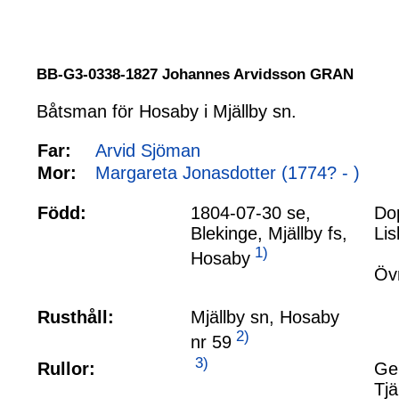
BB-G3-0338-1827 Johannes Arvidsson GRAN
Båtsman för Hosaby i Mjällby sn.
Far:
Arvid Sjöman
Mor:
Margareta Jonasdotter (1774? - )
Född:
1804-07-30 se,
Dop
Blekinge, Mjällby fs,
Lis
1)
Hosaby
Övr
Rusthåll:
Mjällby sn, Hosaby
2)
nr 59
3)
Rullor:
Gen
Tj