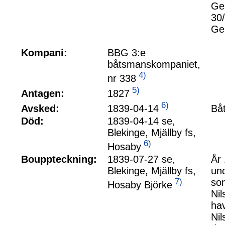
Ge
30/
Gen
Kompani:
BBG 3:e
båtsmanskompaniet,
4)
nr 338
5)
1827
Antagen:
6)
1839-04-14
Avsked:
Båt
Död:
1839-04-14 se,
Blekinge, Mjällby fs,
6)
Hosaby
Bouppteckning:
1839-07-27 se,
År 
Blekinge, Mjällby fs,
und
7)
som
Hosaby Björke
Nil
hav
Ni