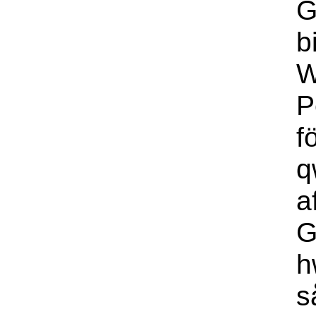
G
b
W
P
f
q
a
G
h
s