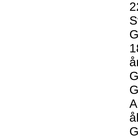
2
S
G
1
å
G
G
A
å
G