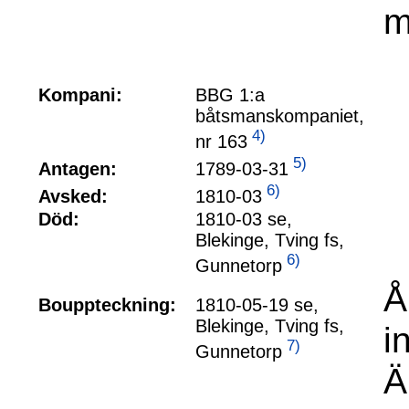
m
Kompani:
BBG 1:a
båtsmanskompaniet,
4)
nr 163
5)
1789-03-31
Antagen:
6)
1810-03
Avsked:
Död:
1810-03 se,
Blekinge, Tving fs,
6)
Gunnetorp
Å
Bouppteckning:
1810-05-19 se,
Blekinge, Tving fs,
i
7)
Gunnetorp
Ä