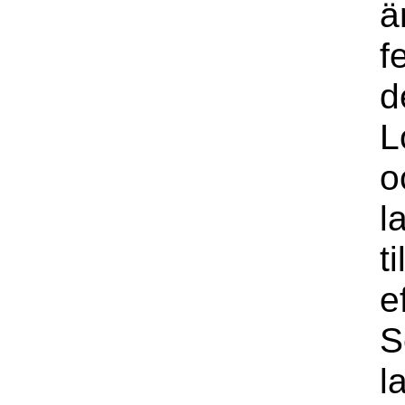
ä
f
d
L
o
l
t
e
S
l