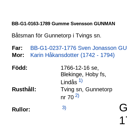
BB-G1-0163-1789 Gumme Svensson GUNMAN
Båtsman för Gunnetorp i Tvings sn.
Far:
BB-G1-0237-1776 Sven Jonasson GU
Mor:
Karin Håkansdotter (1742 - 1794)
Född:
1766-12-16 se,
Blekinge, Hoby fs,
1)
Lindås
Rusthåll:
Tving sn, Gunnetorp
2)
nr 70
G
3)
Rullor:
1