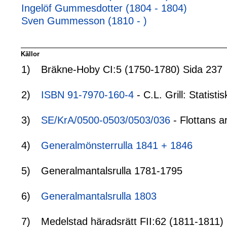
Ingelöf Gummesdotter (1804 - 1804)
Sven Gummesson (1810 - )
Källor
1)
Bräkne-Hoby CI:5 (1750-1780) Sida 237
2)
ISBN 91-7970-160-4
- C.L. Grill: Statis
3)
SE/KrA/0500-0503/0503/036
- Flottans a
4)
Generalmönsterrulla 1841 + 1846
5)
Generalmantalsrulla 1781-1795
6)
Generalmantalsrulla 1803
7)
Medelstad häradsrätt FII:62 (1811-1811) B