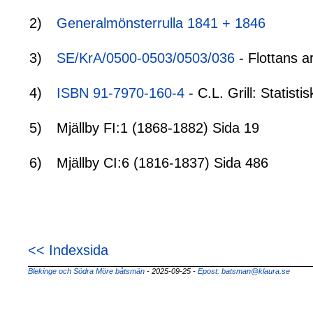
2)
Generalmönsterrulla 1841 + 1846
3)
SE/KrA/0500-0503/0503/036
- Flottans a
4)
ISBN 91-7970-160-4
- C.L. Grill: Statis
5)
Mjällby FI:1 (1868-1882) Sida 19
6)
Mjällby CI:6 (1816-1837) Sida 486
<< Indexsida
Blekinge och Södra Möre båtsmän
- 2025-09-25
-
Epost: batsman@klaura.se