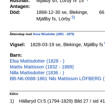
Mjällby sn, Lörby nr 15
Rusthåll:
Antagen:
Död:
1868-12-30 se, Blekinge,
66
5)
Mjällby fs, Lörby
Äktenskap med
Anna Nilsdotter (1801 - 1875)
1828-03-19 se, Blekinge, Mjällby fs
Vigsel:
Barn:
Elsa Mattisdotter (1828 - )
Mattis Mattisson (1832 - 1889)
Nilla Mattisdotter (1836 - )
BB-N6-0088-1861 Nils Mattisson LÖFBERG (
Källor
1)
Hällaryd CI:5 (1794-1829) Bild 27 / sid 41