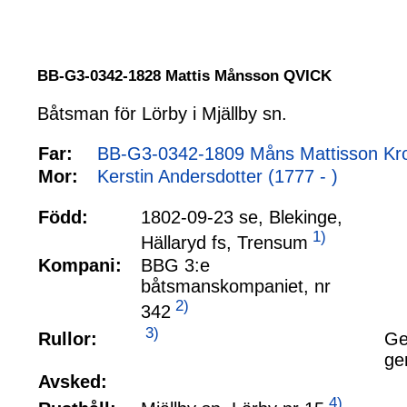
BB-G3-0342-1828 Mattis Månsson QVICK
Båtsman för Lörby i Mjällby sn.
Far:
BB-G3-0342-1809 Måns Mattisson Kr
Mor:
Kerstin Andersdotter (1777 - )
Född:
1802-09-23 se, Blekinge,
1)
Hällaryd fs, Trensum
Kompani:
BBG 3:e
båtsmanskompaniet, nr
2)
342
3)
Rullor:
Ge
ge
Avsked:
4)