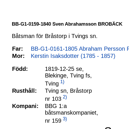
BB-G1-0159-1840 Sven Abrahamsson BROBÄCK
Båtsman för Bråstorp i Tvings sn.
Far:
BB-G1-0161-1805 Abraham Persson R
Mor:
Kerstin Isaksdotter (1785 - 1857)
Född:
1819-12-25 se,
Blekinge, Tving fs,
1)
Tving
Rusthåll:
Tving sn, Bråstorp
2)
nr 103
Kompani:
BBG 1:a
båtsmanskompaniet,
3)
nr 159