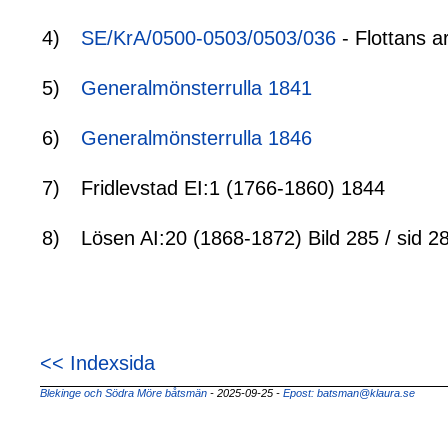
4)
SE/KrA/0500-0503/0503/036
- Flottans a
5)
Generalmönsterrulla 1841
6)
Generalmönsterrulla 1846
7)
Fridlevstad EI:1 (1766-1860) 1844
8)
Lösen AI:20 (1868-1872) Bild 285 / sid 2
<< Indexsida
Blekinge och Södra Möre båtsmän
- 2025-09-25
-
Epost: batsman@klaura.se