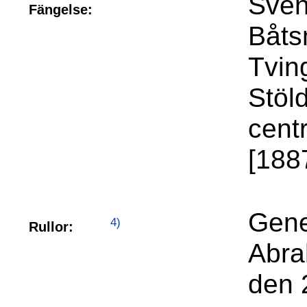
Sven
Fängelse:
Båts
Tvin
Stöl
cent
[188
Gene
4)
Rullor:
Abra
den 