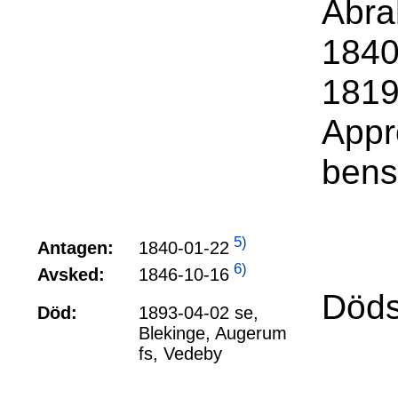
Abra
1840
1819
Appr
bens
5)
1840-01-22
Antagen:
6)
1846-10-16
Avsked:
Döds
Död:
1893-04-02 se,
Blekinge, Augerum
fs, Vedeby