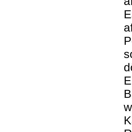
a
E
a
P
s
d
E
B
w
K