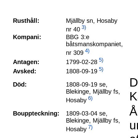
Rusthåll:
Mjällby sn, Hosaby
3)
nr 40
Kompani:
BBG 3:e
båtsmanskompaniet,
4)
nr 309
5)
1799-02-28
Antagen:
5)
1808-09-19
Avsked:
D
Död:
1808-09-19 se,
Blekinge, Mjällby fs,
K
6)
Hosaby
Å
Bouppteckning:
1809-03-04 se,
Blekinge, Mjällby fs,
u
7)
Hosaby