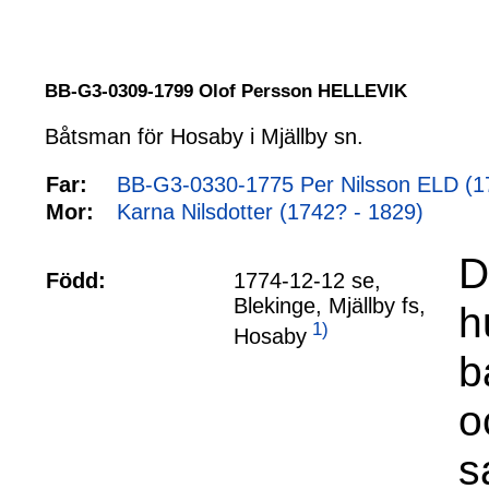
BB-G3-0309-1799 Olof Persson HELLEVIK
Båtsman för Hosaby i Mjällby sn.
Far:
BB-G3-0330-1775 Per Nilsson ELD (1
Mor:
Karna Nilsdotter (1742? - 1829)
D
Född:
1774-12-12 se,
Blekinge, Mjällby fs,
h
1)
Hosaby
b
o
s