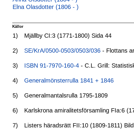
Elna Olasdotter (1806 - )
Källor
1)
Mjällby CI:3 (1771-1800) Sida 44
2)
SE/KrA/0500-0503/0503/036
- Flottans a
3)
ISBN 91-7970-160-4
- C.L. Grill: Statis
4)
Generalmönsterrulla 1841 + 1846
5)
Generalmantalsrulla 1795-1809
6)
Karlskrona amiralitetsförsamling FIa:6 (1
7)
Listers häradsrätt FII:10 (1809-1811) Bild