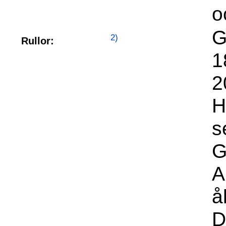
o
G
2)
Rullor:
1
2
H
s
G
A
å
D