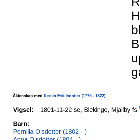
R
H
b
B
u
g
Äktenskap med
Kersta Eskilsdotter (1775 - 1822)
1801-11-22 se, Blekinge, Mjällby fs
Vigsel:
Barn:
Pernilla Olsdotter (1802 - )
Anna Olsdotter (1804 - )