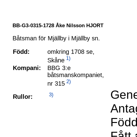
BB-G3-0315-1728 Åke Nilsson HJORT
Båtsman för Mjällby i Mjällby sn.
Född:
omkring 1708 se,
1)
Skåne
Kompani:
BBG 3:e
båtsmanskompaniet,
2)
nr 315
Gene
3)
Rullor:
Anta
Född
Fått