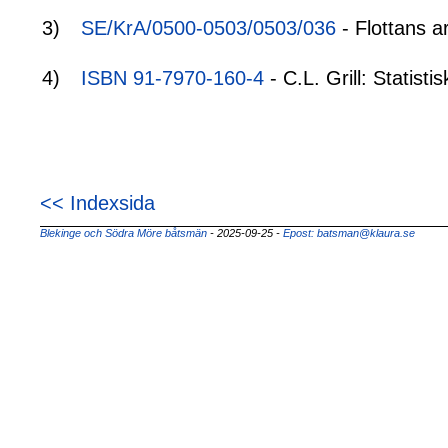
3)
SE/KrA/0500-0503/0503/036
- Flottans a
4)
ISBN 91-7970-160-4
- C.L. Grill: Statis
<< Indexsida
Blekinge och Södra Möre båtsmän
- 2025-09-25
-
Epost: batsman@klaura.se