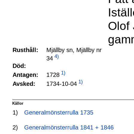
Istäl
Olof
gamm
Rusthåll:
Mjällby sn, Mjällby nr
4)
34
Död:
1)
1728
Antagen:
1)
1734-10-04
Avsked:
Källor
1)
Generalmönsterrulla 1735
2)
Generalmönsterrulla 1841 + 1846