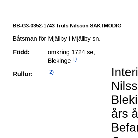
BB-G3-0352-1743 Truls Nilsson SAKTMODIG
Båtsman för Mjällby i Mjällby sn.
Född:
omkring 1724 se,
1)
Blekinge
Inte
2)
Rullor:
Nils
Blek
års å
Befa