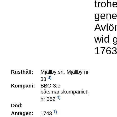
troh
gene
Avlö
wid 
1763
Rusthåll:
Mjällby sn, Mjällby nr
3)
33
Kompani:
BBG 3:e
båtsmanskompaniet,
4)
nr 352
Död:
1)
1743
Antagen: