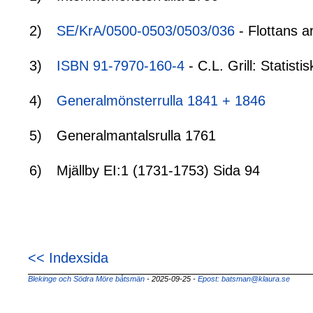
2)
SE/KrA/0500-0503/0503/036
- Flottans a
3)
ISBN 91-7970-160-4
- C.L. Grill: Statis
4)
Generalmönsterrulla 1841 + 1846
5)
Generalmantalsrulla 1761
6)
Mjällby EI:1 (1731-1753) Sida 94
<< Indexsida
Blekinge och Södra Möre båtsmän
- 2025-09-25
-
Epost: batsman@klaura.se