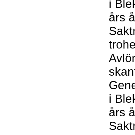
i Bl
års å
Sakt
troh
Avlö
skan
Gene
i Bl
års å
Sakt