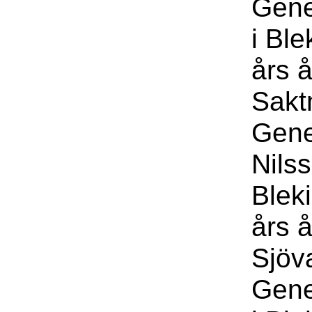
Gene
i Bl
års å
Sakt
Gene
Nils
Blek
års å
Sjöv
Gene