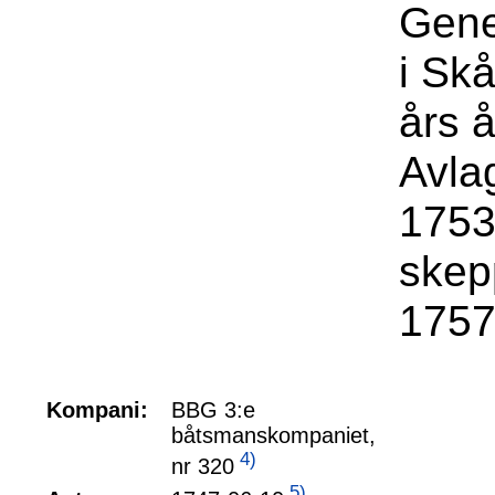
Gene
i Sk
års 
Avla
1753
skep
1757
Kompani:
BBG 3:e
båtsmanskompaniet,
4)
nr 320
5)