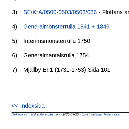
3)
SE/KrA/0500-0503/0503/036
- Flottans a
4)
Generalmönsterrulla 1841 + 1846
5)
Interimsmönsterrulla 1750
6)
Generalmantalsrulla 1754
7)
Mjällby EI:1 (1731-1753) Sida 101
<< Indexsida
Blekinge och Södra Möre båtsmän
- 2025-09-25
-
Epost: batsman@klaura.se