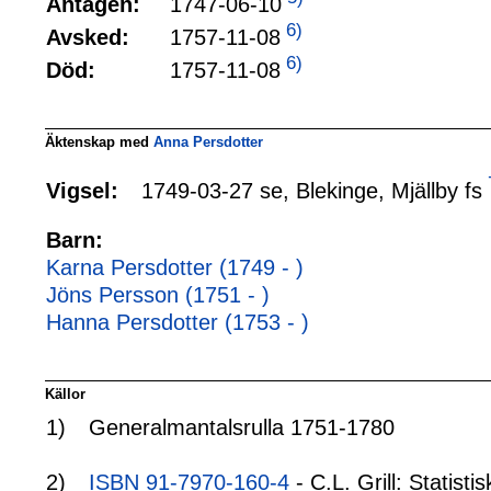
1747-06-10
Antagen:
6)
1757-11-08
Avsked:
6)
1757-11-08
Död:
Äktenskap med
Anna Persdotter
1749-03-27 se, Blekinge, Mjällby fs
Vigsel:
Barn:
Karna Persdotter (1749 - )
Jöns Persson (1751 - )
Hanna Persdotter (1753 - )
Källor
1)
Generalmantalsrulla 1751-1780
2)
ISBN 91-7970-160-4
- C.L. Grill: Statis