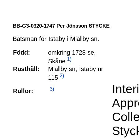
BB-G3-0320-1747 Per Jönsson STYCKE
Båtsman för Istaby i Mjällby sn.
Född:
omkring 1728 se,
1)
Skåne
Rusthåll:
Mjällby sn, Istaby nr
2)
115
Inte
3)
Rullor:
Appr
Coll
Styc