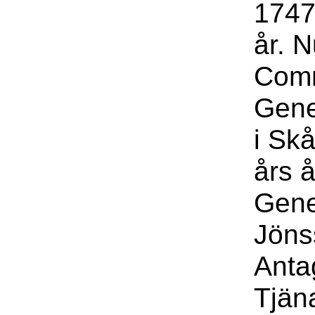
1747 
år. N
Com
Gene
i Sk
års 
Gene
Jöns
Anta
Tjäna