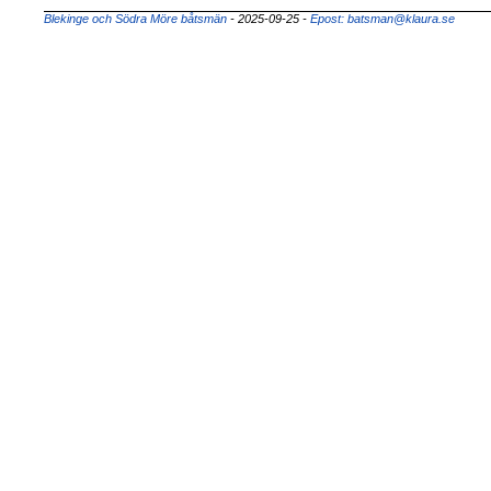
Blekinge och Södra Möre båtsmän
- 2025-09-25
-
Epost: batsman@klaura.se