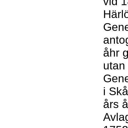
vid 
Härlö
Gene
anto
åhr 
utan
Gene
i Sk
års 
Avla