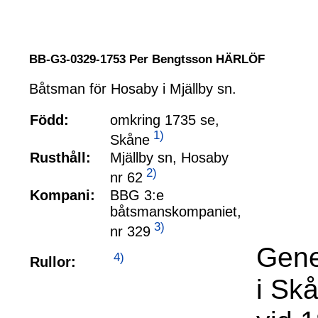
BB-G3-0329-1753 Per Bengtsson HÄRLÖF
Båtsman för Hosaby i Mjällby sn.
Född:
omkring 1735 se,
1)
Skåne
Rusthåll:
Mjällby sn, Hosaby
2)
nr 62
Kompani:
BBG 3:e
båtsmanskompaniet,
3)
nr 329
Gene
4)
Rullor:
i Sk