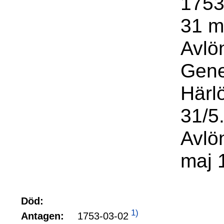
1753
31 m
Avlö
Gene
Härl
31/5
Avlö
maj 
Död:
1)
1753-03-02
Antagen: