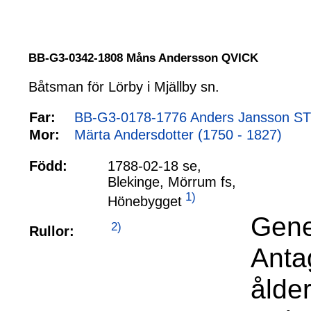
BB-G3-0342-1808 Måns Andersson QVICK
Båtsman för Lörby i Mjällby sn.
Far:
BB-G3-0178-1776 Anders Jansson ST
Mor:
Märta Andersdotter (1750 - 1827)
Född:
1788-02-18 se,
Blekinge, Mörrum fs,
1)
Hönebygget
Gene
2)
Rullor:
Anta
ålde