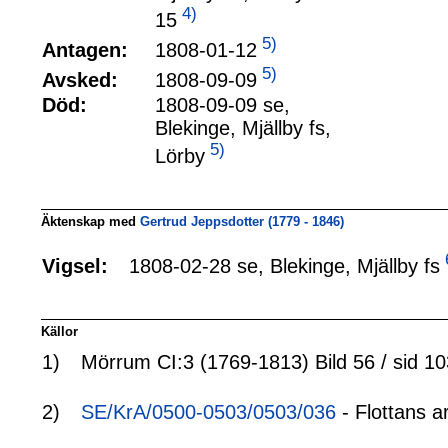
4)
15
5)
1808-01-12
Antagen:
5)
1808-09-09
Avsked:
Död:
1808-09-09 se,
Blekinge, Mjällby fs,
5)
Lörby
Äktenskap med
Gertrud Jeppsdotter (1779 - 1846)
1808-02-28 se, Blekinge, Mjällby fs
Vigsel:
Källor
1)
Mörrum CI:3 (1769-1813) Bild 56 / sid 10
2)
SE/KrA/0500-0503/0503/036
- Flottans a