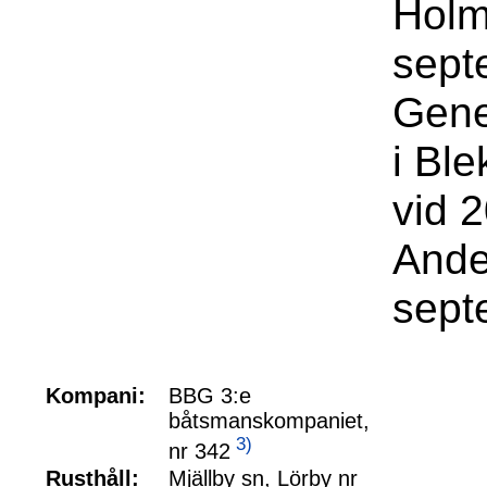
Holm
sept
Gene
i Bl
vid 
Ande
sept
Kompani:
BBG 3:e
båtsmanskompaniet,
3)
nr 342
Rusthåll:
Mjällby sn, Lörby nr