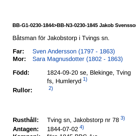
BB-G1-0230-1844>BB-N3-0230-1845 Jakob Svens
Båtsman för Jakobstorp i Tvings sn.
Far:
Sven Andersson (1797 - 1863)
Mor:
Sara Magnusdotter (1802 - 1863)
Född:
1824-09-20 se, Blekinge, Tving
1)
fs, Humleryd
2)
Rullor:
3)
Tving sn, Jakobstorp nr 78
Rusthåll:
4)
1844-07-02
Antagen: