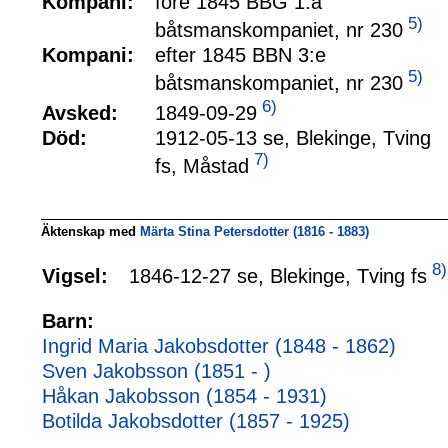
Kompani:
före 1845 BBG 1:a
5)
båtsmanskompaniet, nr 230
Kompani:
efter 1845 BBN 3:e
5)
båtsmanskompaniet, nr 230
6)
1849-09-29
Avsked:
Död:
1912-05-13 se, Blekinge, Tving
7)
fs, Måstad
Äktenskap med
Märta Stina Petersdotter (1816 - 1883)
8)
1846-12-27 se, Blekinge, Tving fs
Vigsel:
Barn:
Ingrid Maria Jakobsdotter (1848 - 1862)
Sven Jakobsson (1851 - )
Håkan Jakobsson (1854 - 1931)
Botilda Jakobsdotter (1857 - 1925)