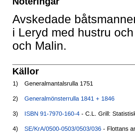
Noteringar
Avskedade båtsmanne
i Leryd med hustru och
och Malin.
Källor
1)
Generalmantalsrulla 1751
2)
Generalmönsterrulla 1841 + 1846
3)
ISBN 91-7970-160-4
- C.L. Grill: Statis
4)
SE/KrA/0500-0503/0503/036
- Flottans a