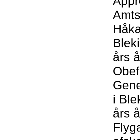
Appr
Amts
Håka
Blek
års å
Obef
Gene
i Bl
års 
Flyg