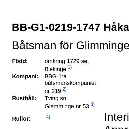
BB-G1-0219-1747 Håk
Båtsman för Glimminge 
Född:
omkring 1729 se,
1)
Blekinge
Kompani:
BBG 1:a
båtsmanskompaniet,
2)
nr 219
Rusthåll:
Tving sn,
3)
Glemminge nr 53
Inte
4)
Rullor: