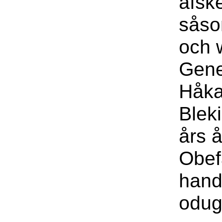
afsk
såso
och 
Gene
Håka
Blek
års å
Obef
hand
odugl