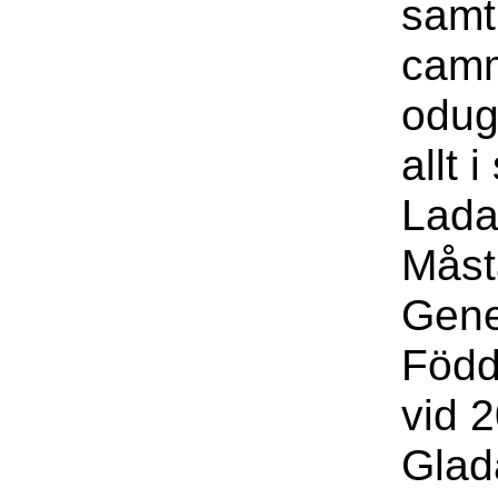
samt
camm
odug
allt 
Lada
Måst
Gene
Född
vid 
Glad