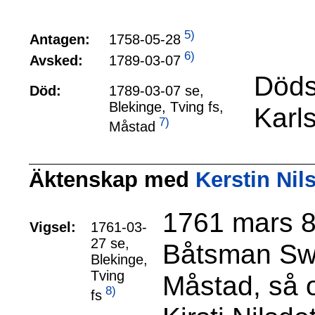
5)
1758-05-28
Antagen:
6)
1789-03-07
Avsked:
Döds
Död:
1789-03-07 se,
Blekinge, Tving fs,
Karl
7)
Måstad
Äktenskap med
Kerstin Nil
1761 mars 8 
Vigsel:
1761-03-
27 se,
Båtsman Swe
Blekinge,
Tving
Måstad, så 
8)
fs