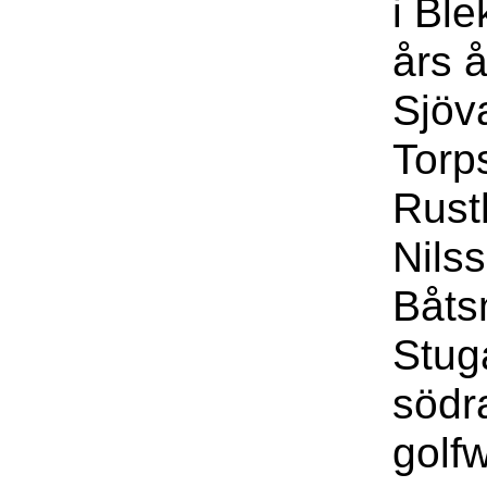
i Bl
års 
Sjöv
Torp
Rust
Nils
Båts
Stug
södr
golfw