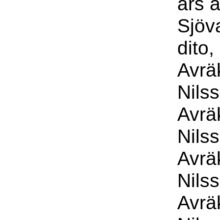
års 
Sjöv
dito,
Avrä
Nils
Avrä
Nils
Avrä
Nils
Avrä