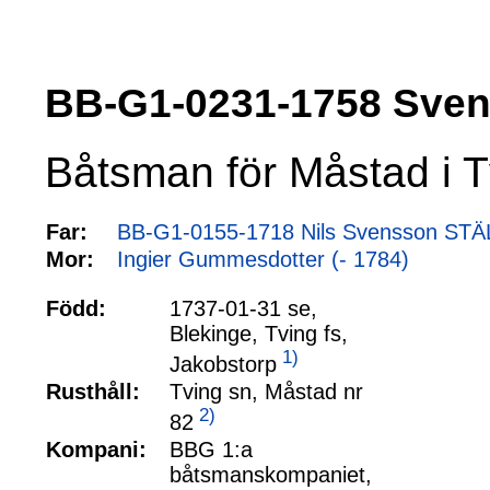
BB-G1-0231-1758 Sve
Båtsman för Måstad i T
Far:
BB-G1-0155-1718 Nils Svensson STÄ
Mor:
Ingier Gummesdotter (- 1784)
Född:
1737-01-31 se,
Blekinge, Tving fs,
1)
Jakobstorp
Rusthåll:
Tving sn, Måstad nr
2)
82
Kompani:
BBG 1:a
båtsmanskompaniet,