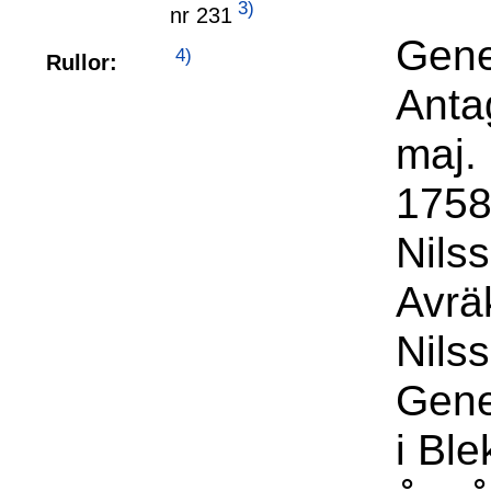
3)
nr 231
Gene
4)
Rullor:
Anta
maj.
1758
Nils
Avrä
Nilss
Gene
i Bl