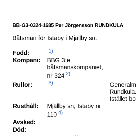
BB-G3-0324-1685 Per Jörgensson RUNDKULA
Båtsman för Istaby i Mjällby sn.
1)
Född:
Kompani:
BBG 3:e
båtsmanskompaniet,
2)
nr 324
3)
Rullor:
Generalma
Rundkula.
Istället 
Rusthåll:
Mjällby sn, Istaby nr
4)
110
Avsked:
Död: