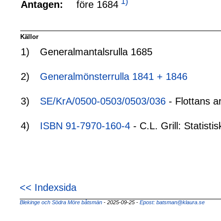
1)
före 1684
Antagen:
Källor
1)
Generalmantalsrulla 1685
2)
Generalmönsterrulla 1841 + 1846
3)
SE/KrA/0500-0503/0503/036
- Flottans a
4)
ISBN 91-7970-160-4
- C.L. Grill: Statis
<< Indexsida
Blekinge och Södra Möre båtsmän
- 2025-09-25
-
Epost: batsman@klaura.se