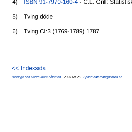
4)
ISBN 91-7970-160-4
- C.L. Grill: Statis
5)
Tving döde
6)
Tving CI:3 (1769-1789) 1787
<< Indexsida
Blekinge och Södra Möre båtsmän
- 2025-09-25
-
Epost: batsman@klaura.se