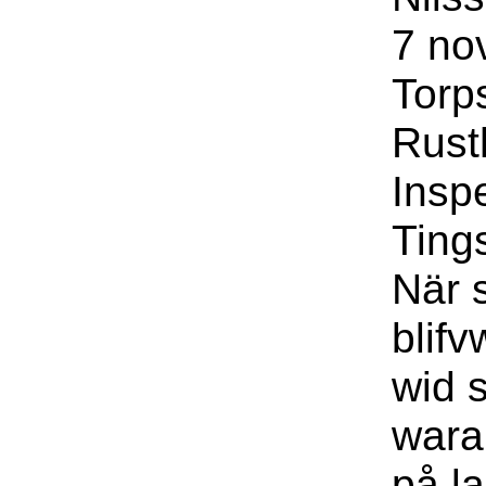
7 no
Torp
Rust
Insp
Ting
När 
blif
wid s
wara
på l