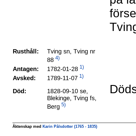
förs
Tvin
Rusthåll:
Tving sn, Tving nr
4)
88
1)
1782-01-28
Antagen:
1)
1789-11-07
Avsked:
Döds
Död:
1828-09-10 se,
Blekinge, Tving fs,
5)
Berg
Äktenskap med
Karin Pålsdotter (1765 - 1835)