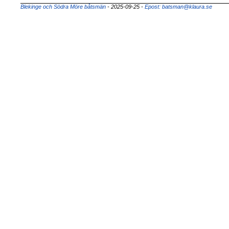
Blekinge och Södra Möre båtsmän
- 2025-09-25
-
Epost: batsman@klaura.se