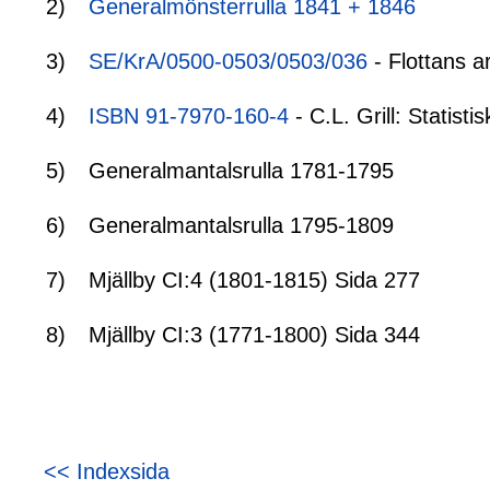
2)
Generalmönsterrulla 1841 + 1846
3)
SE/KrA/0500-0503/0503/036
- Flottans a
4)
ISBN 91-7970-160-4
- C.L. Grill: Statis
5)
Generalmantalsrulla 1781-1795
6)
Generalmantalsrulla 1795-1809
7)
Mjällby CI:4 (1801-1815) Sida 277
8)
Mjällby CI:3 (1771-1800) Sida 344
<< Indexsida