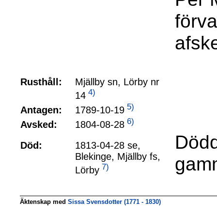
förv
afsk
Rusthåll:
Mjällby sn, Lörby nr
4)
14
5)
1789-10-19
Antagen:
6)
1804-08-28
Avsked:
Dödd
Död:
1813-04-28 se,
Blekinge, Mjällby fs,
gamm
7)
Lörby
Äktenskap med
Sissa Svensdotter (1771 - 1830)