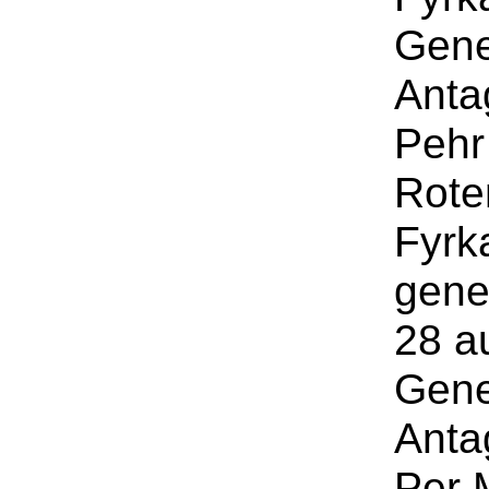
Gene
Anta
Pehr
Roten
Fyrk
gene
28 a
Gene
Anta
Per 