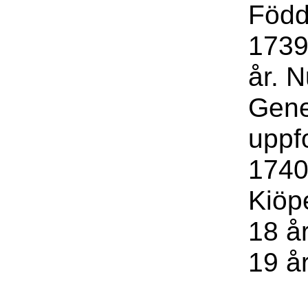
Född
1739 
år. 
Gene
uppf
1740
Kiöp
18 år
19 å