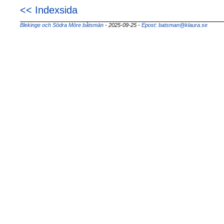
<< Indexsida
Blekinge och Södra Möre båtsmän
- 2025-09-25
-
Epost: batsman@klaura.se