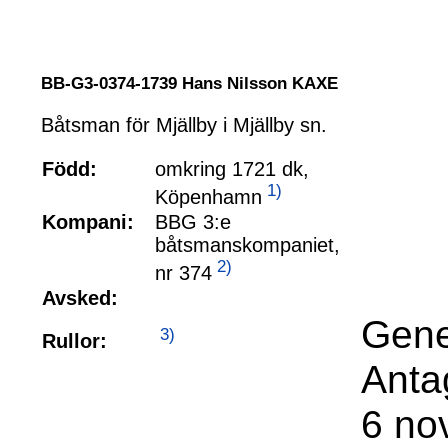
BB-G3-0374-1739 Hans Nilsson KAXE
Båtsman för Mjällby i Mjällby sn.
Född:
omkring 1721 dk,
1)
Köpenhamn
Kompani:
BBG 3:e
båtsmanskompaniet,
2)
nr 374
Avsked:
Gene
3)
Rullor:
Anta
6 no