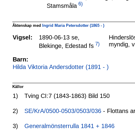
6)
Stamsmåla
Äktenskap med
Ingrid Maria Petersdotter (1865 - )
Vigsel:
1890-06-13 se,
Hinderslö
7)
myndig, va
Blekinge, Edestad fs
Barn:
Hilda Viktoria Andersdotter (1891 - )
Källor
1)
Tving CI:7 (1843-1863) Bild 150
2)
SE/KrA/0500-0503/0503/036
- Flottans a
3)
Generalmönsterrulla 1841 + 1846