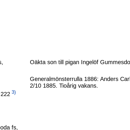
s,
Oäkta son till pigan Ingelöf Gummesdot
Generalmönsterrulla 1886: Anders Car
2/10 1885. Tioårig vakans.
3)
 222
oda fs,