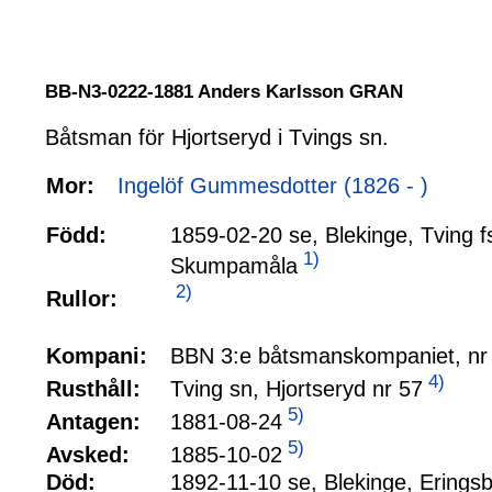
BB-N3-0222-1881 Anders Karlsson GRAN
Båtsman för Hjortseryd i Tvings sn.
Mor:
Ingelöf Gummesdotter (1826 - )
Född:
1859-02-20 se, Blekinge, Tving f
1)
Skumpamåla
2)
Rullor:
BBN 3:e båtsmanskompaniet, nr
Kompani:
4)
Tving sn, Hjortseryd nr 57
Rusthåll:
5)
1881-08-24
Antagen:
5)
1885-10-02
Avsked:
Död:
1892-11-10 se, Blekinge, Eringsb