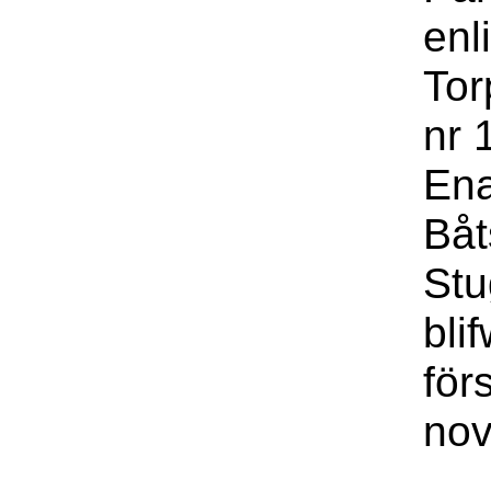
enl
Tor
nr 
Ena
Båt
Stu
bli
för
nov