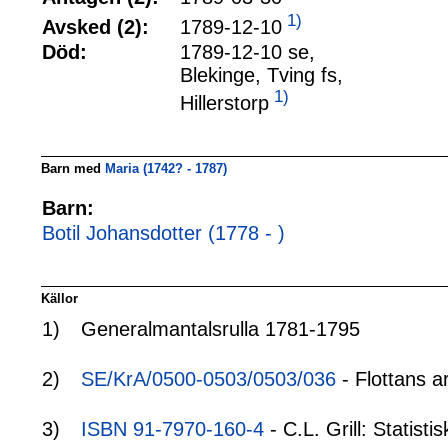
1)
1789-12-10
Avsked (2):
Död:
1789-12-10 se,
Blekinge, Tving fs,
1)
Hillerstorp
Barn med
Maria (1742? - 1787)
Barn:
Botil Johansdotter (1778 - )
Källor
1)
Generalmantalsrulla 1781-1795
2)
SE/KrA/0500-0503/0503/036
- Flottans a
3)
ISBN 91-7970-160-4
- C.L. Grill: Statis