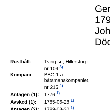
Gen
179
Joh
Död
Rusthåll:
Tving sn, Hillerstorp
3)
nr 109
Kompani:
BBG 1:a
båtsmanskompaniet,
4)
nr 215
1)
1776
Antagen (1):
1)
1785-06-28
Avsked (1):
1)
1789-03-30
Antagen (2):