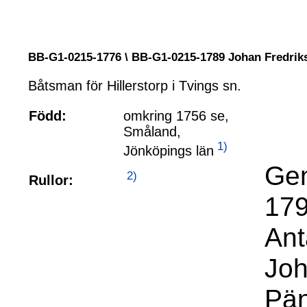
BB-G1-0215-1776 \ BB-G1-0215-1789 Johan Fredr
Båtsman för Hillerstorp i Tvings sn.
Född:
omkring 1756 se,
Småland,
1)
Jönköpings län
Gen
2)
Rullor:
179
Ant
Joh
Pän