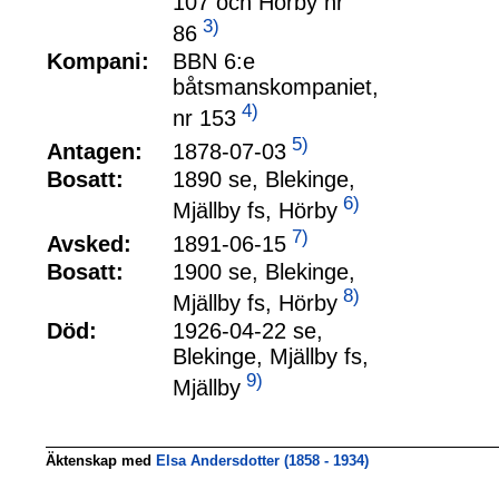
107 och Hörby nr
3)
86
Kompani:
BBN 6:e
båtsmanskompaniet,
4)
nr 153
5)
1878-07-03
Antagen:
Bosatt:
1890 se, Blekinge,
6)
Mjällby fs, Hörby
7)
1891-06-15
Avsked:
Bosatt:
1900 se, Blekinge,
8)
Mjällby fs, Hörby
Död:
1926-04-22 se,
Blekinge, Mjällby fs,
9)
Mjällby
Äktenskap med
Elsa Andersdotter (1858 - 1934)