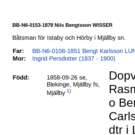
BB-N6-0153-1878 Nils Bengtsson WISSER
Båtsman för Istaby och Hörby i Mjällby sn.
Far:
BB-N6-0108-1851 Bengt Karlsson LU
Mor:
Ingrid Persdotter (1837 - 1900)
Dopv
Född:
1858-09-26 se,
Blekinge, Mjällby fs,
Rasmi
1)
Mjällby
o Be
Carls
dtr i