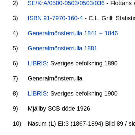
2)
SE/KrA/0500-0503/0503/036
- Flottans 
3)
ISBN 91-7970-160-4
- C.L. Grill: Stati
4)
Generalmönsterrulla 1841 + 1846
5)
Generalmönsterrulla 1881
6)
LIBRIS:
Sveriges befolkning 1890
7)
Generalmönsterrulla
8)
LIBRIS:
Sveriges befolkning 1900
9)
Mjällby SCB döde 1926
10)
Näsum (L) EI:3 (1867-1894) Bild 89 / si