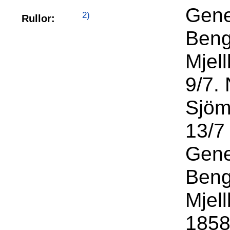
Gene
2)
Rullor:
Beng
Mjel
9/7. 
Sjöm
13/7
Gene
Beng
Mjel
1858