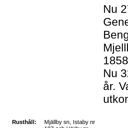
Nu 27
Gene
Beng
Mjel
1858
Nu 3
år. V
utkom
Rusthåll:
Mjällby sn, Istaby nr