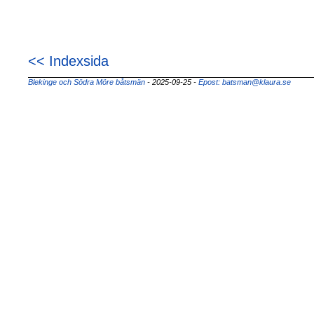
<< Indexsida
Blekinge och Södra Möre båtsmän
- 2025-09-25
-
Epost: batsman@klaura.se