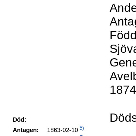
Ande
Anta
Född
Sjöv
Gene
Avel
1874
Döds
Död:
5)
1863-02-10
Antagen: