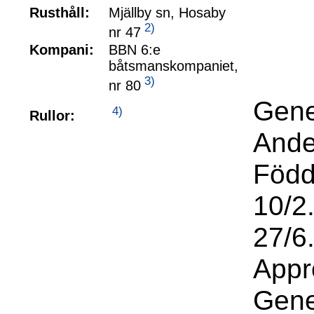
Rusthåll:
Mjällby sn, Hosaby
2)
nr 47
Kompani:
BBN 6:e
båtsmanskompaniet,
3)
nr 80
Gene
4)
Rullor:
Ande
Född
10/2
27/6
Appr
Gene