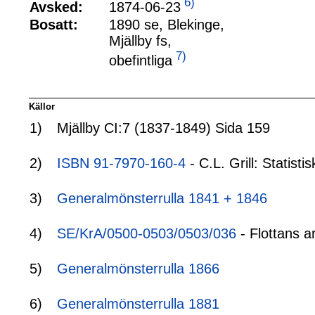
6)
1874-06-23
Avsked:
Bosatt:
1890 se, Blekinge,
Mjällby fs,
7)
obefintliga
Källor
1)
Mjällby CI:7 (1837-1849) Sida 159
2)
ISBN 91-7970-160-4
- C.L. Grill: Statis
3)
Generalmönsterrulla 1841 + 1846
4)
SE/KrA/0500-0503/0503/036
- Flottans a
5)
Generalmönsterrulla 1866
6)
Generalmönsterrulla 1881