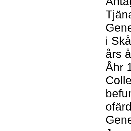
Anta
Tjäna
Gene
i Sk
års 
Åhr 
Colle
befu
ofär
Gene