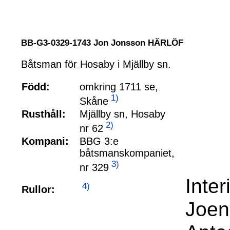
BB-G3-0329-1743 Jon Jonsson HÄRLÖF
Båtsman för Hosaby i Mjällby sn.
Född:
omkring 1711 se,
1)
Skåne
Rusthåll:
Mjällby sn, Hosaby
2)
nr 62
Kompani:
BBG 3:e
båtsmanskompaniet,
3)
nr 329
Inte
4)
Rullor:
Joen