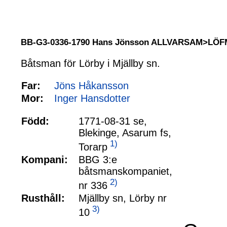
BB-G3-0336-1790 Hans Jönsson ALLVARSAM>LÖ
Båtsman för Lörby i Mjällby sn.
Far:
Jöns Håkansson
Mor:
Inger Hansdotter
Född:
1771-08-31 se,
Blekinge, Asarum fs,
1)
Torarp
Kompani:
BBG 3:e
båtsmanskompaniet,
2)
nr 336
Rusthåll:
Mjällby sn, Lörby nr
3)
10