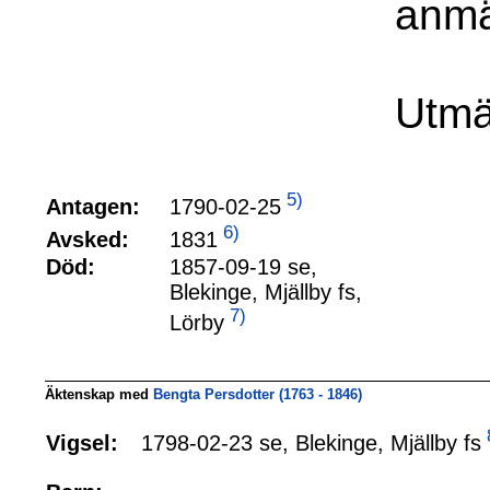
anmäl
Utmä
5)
1790-02-25
Antagen:
6)
1831
Avsked:
Död:
1857-09-19 se,
Blekinge, Mjällby fs,
7)
Lörby
Äktenskap med
Bengta Persdotter (1763 - 1846)
1798-02-23 se, Blekinge, Mjällby fs
Vigsel: