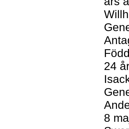
års 
Willh
Gene
Anta
Född
24 å
Isack
Gene
Ande
8 ma