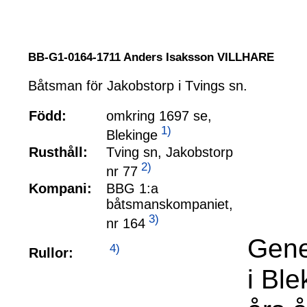
BB-G1-0164-1711 Anders Isaksson VILLHARE
Båtsman för Jakobstorp i Tvings sn.
Född:
omkring 1697 se,
1)
Blekinge
Rusthåll:
Tving sn, Jakobstorp
2)
nr 77
Kompani:
BBG 1:a
båtsmanskompaniet,
3)
nr 164
Gene
4)
Rullor:
i Bl