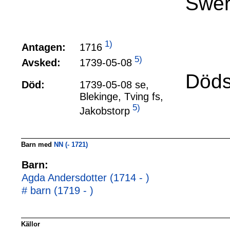
Swer
1)
1716
Antagen:
5)
1739-05-08
Avsked:
Döds
Död:
1739-05-08 se,
Blekinge, Tving fs,
5)
Jakobstorp
Barn med
NN (- 1721)
Barn:
Agda Andersdotter (1714 - )
# barn (1719 - )
Källor