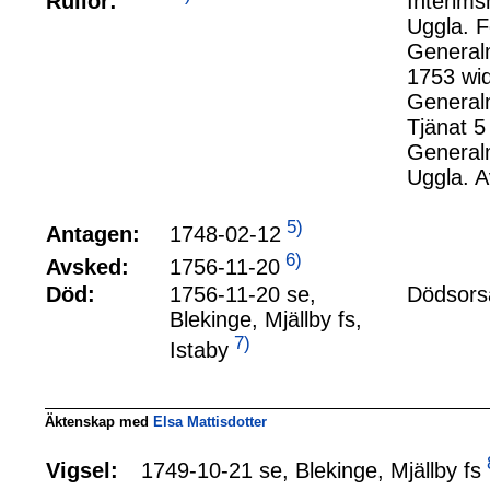
Rullor:
Interims
Uggla. F
Generalm
1753 wid
Generalm
Tjänat 5 
Generalm
Uggla. A
5)
1748-02-12
Antagen:
6)
1756-11-20
Avsked:
Död:
1756-11-20 se,
Dödsorsa
Blekinge, Mjällby fs,
7)
Istaby
Äktenskap med
Elsa Mattisdotter
1749-10-21 se, Blekinge, Mjällby fs
Vigsel: