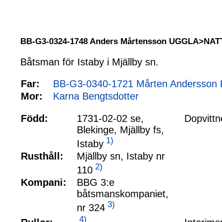
BB-G3-0324-1748 Anders Mårtensson UGGLA>NA
Båtsman för Istaby i Mjällby sn.
Far:
BB-G3-0340-1721 Mårten Andersson 
Mor:
Karna Bengtsdotter
Född:
1731-02-02 se,
Dopvittn
Blekinge, Mjällby fs,
1)
Istaby
Rusthåll:
Mjällby sn, Istaby nr
2)
110
Kompani:
BBG 3:e
båtsmanskompaniet,
3)
nr 324
4)