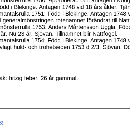
mönsterrulla 1750: Approberad och antagen i Kongl
ödd i Blekinge. Antagen 1748 vid 18 års ålder. Tj
antalsrulla 1751: Född i Blekinge. Antagen 1748 
 generalmönstringen rotenamnet förändrat till Natt
önsterrulla 1753: Anders Mårtensson Uggla. Född 
år. Nu 23 år. Sjövan. Tillnamnet blir Nattfogel.
antalsrulla 1754: Född i Blekinge. Antagen 1748 v
vlagt huld- och trohetseden 1753 d 2/3. Sjövan. 
k: hitzig feber, 26 år gammal.
8)