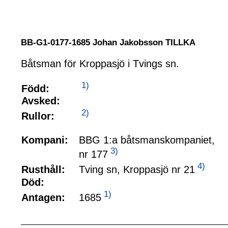
BB-G1-0177-1685 Johan Jakobsson TILLKA
Båtsman för Kroppasjö i Tvings sn.
1)
Född:
Avsked:
2)
Rullor:
Kompani:
BBG 1:a båtsmanskompaniet,
3)
nr 177
4)
Tving sn, Kroppasjö nr 21
Rusthåll:
Död:
1)
1685
Antagen: