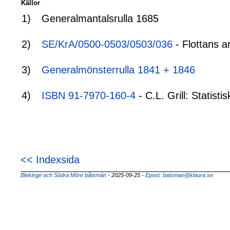
Källor
1)
Generalmantalsrulla 1685
2)
SE/KrA/0500-0503/0503/036
- Flottans a
3)
Generalmönsterrulla 1841 + 1846
4)
ISBN 91-7970-160-4
- C.L. Grill: Statis
<< Indexsida
Blekinge och Södra Möre båtsmän
- 2025-09-25
-
Epost: batsman@klaura.se