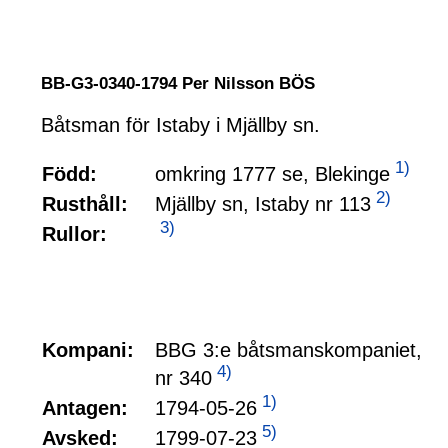
BB-G3-0340-1794 Per Nilsson BÖS
Båtsman för Istaby i Mjällby sn.
1)
omkring 1777 se, Blekinge
Född:
2)
Mjällby sn, Istaby nr 113
Rusthåll:
3)
Rullor:
Kompani:
BBG 3:e båtsmanskompaniet,
4)
nr 340
1)
1794-05-26
Antagen:
5)
1799-07-23
Avsked: