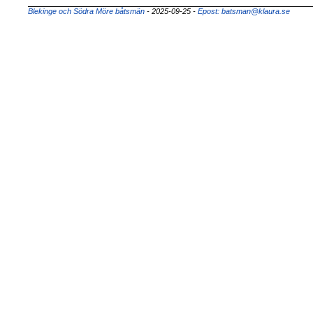
Blekinge och Södra Möre båtsmän
- 2025-09-25
-
Epost: batsman@klaura.se