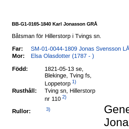
BB-G1-0165-1840 Karl Jonasson GRÅ
Båtsman för Hillerstorp i Tvings sn.
Far:
SM-01-0044-1809 Jonas Svensson LÅ
Mor:
Elsa Olasdotter (1787 - )
Född:
1821-05-13 se,
Blekinge, Tving fs,
1)
Loppetorp
Rusthåll:
Tving sn, Hillerstorp
2)
nr 110
Gene
3)
Rullor:
Jona