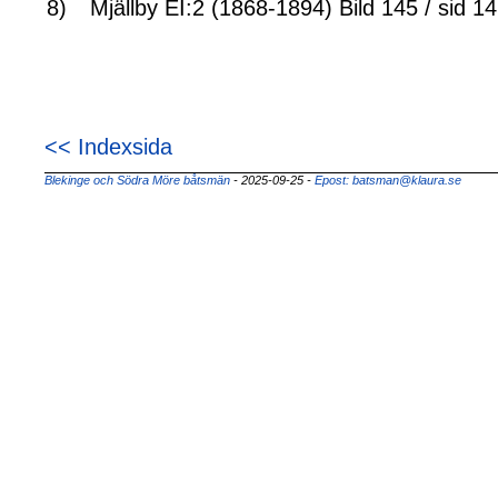
8)
Mjällby EI:2 (1868-1894) Bild 145 / sid 1
<< Indexsida
Blekinge och Södra Möre båtsmän
- 2025-09-25
-
Epost: batsman@klaura.se