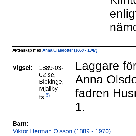
enlig
nämd
Äktenskap med
Anna Olasdotter (1869 - 1947)
Laggare fö
Vigsel:
1889-03-
02 se,
Anna Olsdo
Blekinge,
Mjällby
fadren Hus
8)
fs
1.
Barn:
Viktor Herman Olsson (1889 - 1970)