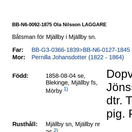
BB-N6-0092-1875 Ola Nilsson LAGGARE
Båtsman för Mjällby i Mjällby sn.
Far:
BB-G3-0366-1839>BB-N6-0127-1845 N
Mor:
Pernilla Johansdotter (1822 - 1864)
Dopv
Född:
1858-08-04 se,
Blekinge, Mjällby fs,
Jöns
1)
Mörby
dtr. 
pig. 
Rusthåll:
Mjällby sn, Mjällby nr
2)