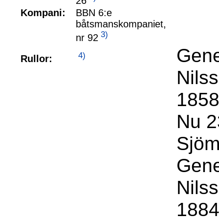
26
Kompani:
BBN 6:e
båtsmanskompaniet,
3)
nr 92
Gene
4)
Rullor:
Nils
1858
Nu 23
Sjöm
Gene
Nils
1884