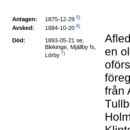
5)
1875-12-29
Antagen:
6)
1884-10-20
Avsked:
Afled
Död:
1893-05-21 se,
Blekinge, Mjällby fs,
en o
7)
Lörby
oförs
föreg
från
Tull
Holm
Klin