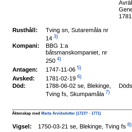
Avrä
Gene
1781
Rusthåll:
Tving sn, Sutaremåla nr
3)
14
Kompani:
BBG 1:a
båtsmanskompaniet, nr
4)
250
5)
1747-11-06
Antagen:
6)
1781-02-19
Avsked:
Död:
1788-06-02 se, Blekinge,
Döds
7)
Tving fs, Skumpamåla
Äktenskap med
Marta Arvidsdotter (1723? - 1771)
8)
1750-03-21 se, Blekinge, Tving fs
Vigsel: