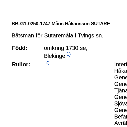
BB-G1-0250-1747 Måns Håkansson SUTARE
Båtsman för Sutaremåla i Tvings sn.
Född:
omkring 1730 se,
1)
Blekinge
2)
Rullor:
Inte
Håka
Gene
Gene
Tjäna
Gene
Sjöv
Gene
Befa
Avrä