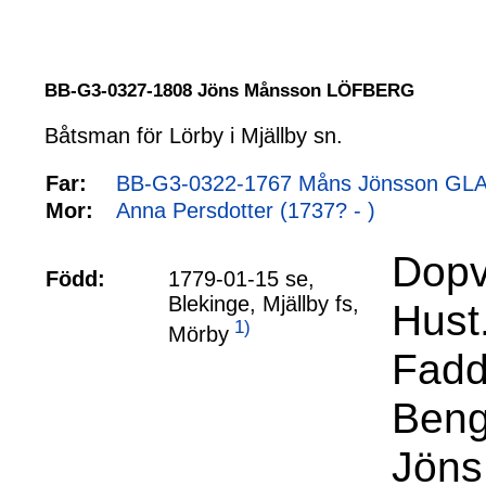
BB-G3-0327-1808 Jöns Månsson LÖFBERG
Båtsman för Lörby i Mjällby sn.
Far:
BB-G3-0322-1767 Måns Jönsson GLA
Mor:
Anna Persdotter (1737? - )
Dopv
Född:
1779-01-15 se,
Blekinge, Mjällby fs,
Hust
1)
Mörby
Faddr
Beng
Jöns