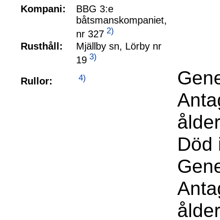
Kompani:
BBG 3:e
båtsmanskompaniet,
2)
nr 327
Rusthåll:
Mjällby sn, Lörby nr
3)
19
Gene
4)
Rullor:
Anta
ålde
Död 
Gene
Anta
ålde