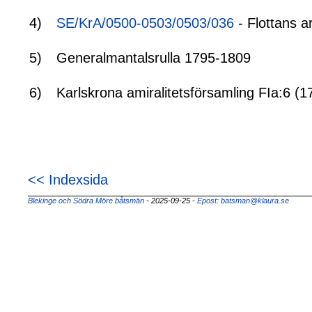
4)
SE/KrA/0500-0503/0503/036
- Flottans a
5)
Generalmantalsrulla 1795-1809
6)
Karlskrona amiralitetsförsamling FIa:6 (
<< Indexsida
Blekinge och Södra Möre båtsmän
- 2025-09-25
-
Epost: batsman@klaura.se