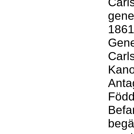
Carl
gene
1861
Gene
Carl
Kano
Anta
Född
Befa
begä