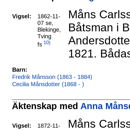
Måns Carls
Vigsel:
1862-11-
07 se,
Båtsman i Br
Blekinge,
Tving
Andersdotte
10)
fs
1821. Bådas
Barn:
Fredrik Månsson (1863 - 1884)
Cecilia Månsdotter (1868 - )
Äktenskap med
Anna Månsdo
Måns Carlss
Vigsel:
1872-11-