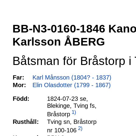
BB-N3-0160-1846 Ka
Karlsson ÅBERG
Båtsman för Bråstorp i 
Far:
Karl Månsson (1804? - 1837)
Mor:
Elin Olasdotter (1799 - 1867)
Född:
1824-07-23 se,
Blekinge, Tving fs,
1)
Bråstorp
Rusthåll:
Tving sn, Bråstorp
2)
nr 100-106