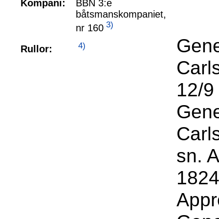
Kompani:
BBN 3:e
båtsmanskompaniet,
3)
nr 160
Gene
4)
Rullor:
Carl
12/9
Gene
Carl
sn. 
1824
Appr