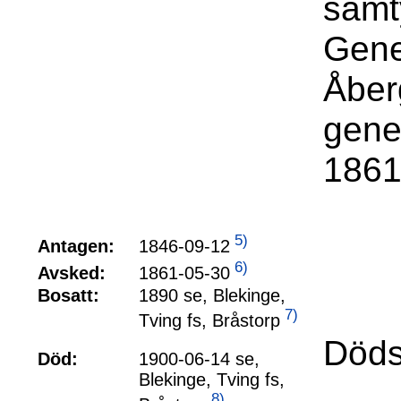
samt
Gene
Åber
gene
1861
5)
1846-09-12
Antagen:
6)
1861-05-30
Avsked:
Bosatt:
1890 se, Blekinge,
7)
Tving fs, Bråstorp
Döds
Död:
1900-06-14 se,
Blekinge, Tving fs,
8)