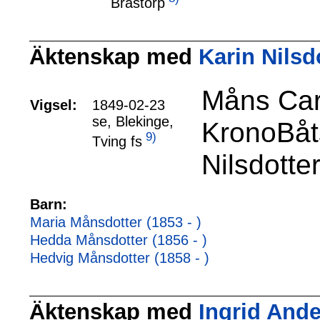
Bråstorp
Äktenskap med
Karin Nilsdo
Måns Car
Vigsel:
1849-02-23
se, Blekinge,
KronoBåt
9)
Tving fs
Nilsdotter
Barn:
Maria Månsdotter (1853 - )
Hedda Månsdotter (1856 - )
Hedvig Månsdotter (1858 - )
Äktenskap med
Ingrid Ande