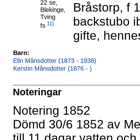
22 se,
Bråstorp, f
Blekinge,
Tving
backstubo i
11)
fs
gifte, henne
Barn:
Elin Månsdotter (1873 - 1938)
Kerstin Månsdotter (1876 - )
Noteringar
Notering 1852
Dömd 30/6 1852 av Med
till 11 dagar vatten och