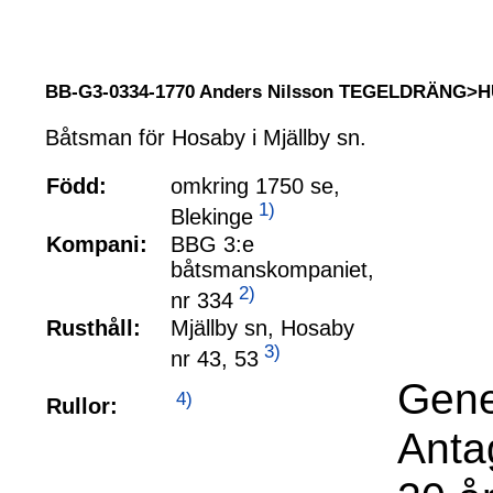
BB-G3-0334-1770 Anders Nilsson TEGELDRÄNG
Båtsman för Hosaby i Mjällby sn.
Född:
omkring 1750 se,
1)
Blekinge
Kompani:
BBG 3:e
båtsmanskompaniet,
2)
nr 334
Rusthåll:
Mjällby sn, Hosaby
3)
nr 43, 53
Gene
4)
Rullor:
Anta