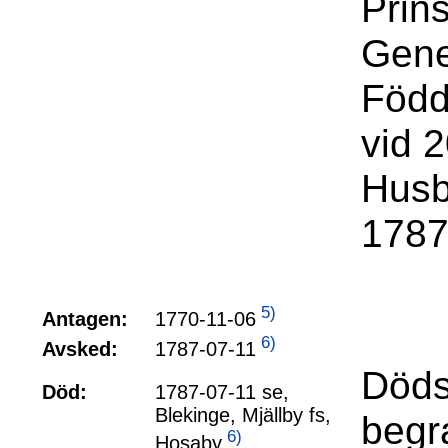
Prin
Gene
Född
vid 2
Husb
1787
5)
1770-11-06
Antagen:
6)
1787-07-11
Avsked:
Döds
Död:
1787-07-11 se,
Blekinge, Mjällby fs,
begr
6)
Hosaby