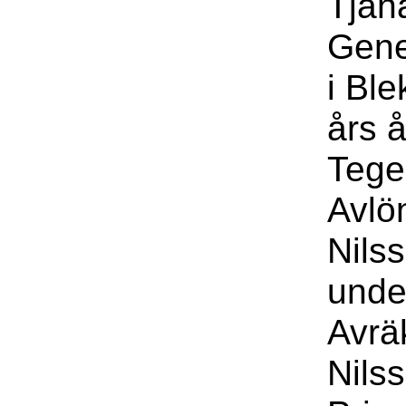
Tjäna
Gene
i Bl
års 
Tege
Avlö
Nils
unde
Avrä
Nils