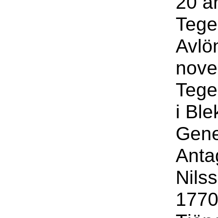
20 å
Tege
Avlö
nove
Tege
i Ble
Gene
Anta
Nils
1770 