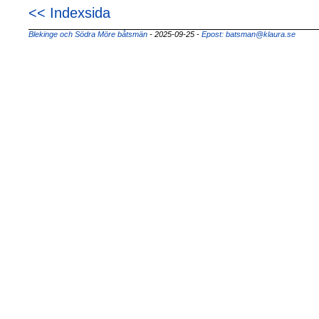
<< Indexsida
Blekinge och Södra Möre båtsmän
- 2025-09-25
-
Epost: batsman@klaura.se