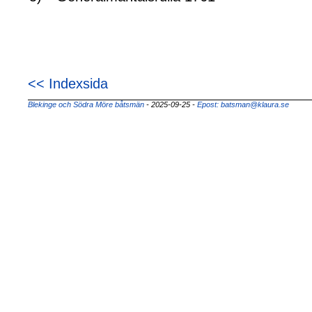
<< Indexsida
Blekinge och Södra Möre båtsmän
- 2025-09-25
-
Epost: batsman@klaura.se