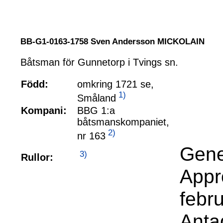
BB-G1-0163-1758 Sven Andersson MICKOLAIN
Båtsman för Gunnetorp i Tvings sn.
Född:
omkring 1721 se,
1)
Småland
Kompani:
BBG 1:a
båtsmanskompaniet,
2)
nr 163
Gene
3)
Rullor:
Appr
febru
Anta