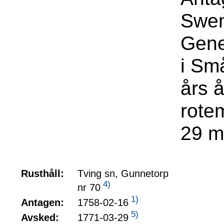
Swen
Gene
i Sm
års 
rote
29 m
Rusthåll:
Tving sn, Gunnetorp
4)
nr 70
1)
1758-02-16
Antagen:
5)
1771-03-29
Avsked: