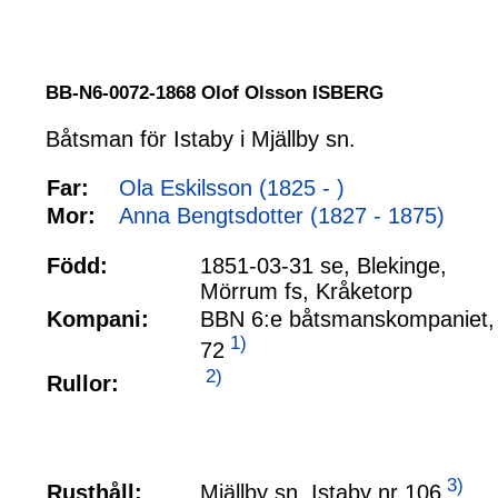
BB-N6-0072-1868 Olof Olsson ISBERG
Båtsman för Istaby i Mjällby sn.
Far:
Ola Eskilsson (1825 - )
Mor:
Anna Bengtsdotter (1827 - 1875)
Född:
1851-03-31 se, Blekinge,
Mörrum fs, Kråketorp
Kompani:
BBN 6:e båtsmanskompaniet,
1)
72
2)
Rullor:
3)
Mjällby sn, Istaby nr 106
Rusthåll: