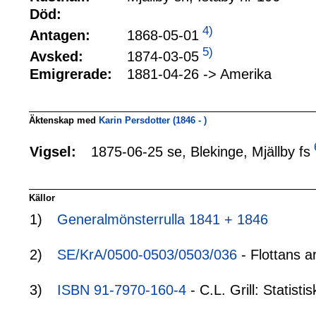
Död:
4)
1868-05-01
Antagen:
5)
1874-03-05
Avsked:
Emigrerade:
1881-04-26 -> Amerika
Äktenskap med
Karin Persdotter (1846 - )
1875-06-25 se, Blekinge, Mjällby fs
Vigsel:
Källor
1)
Generalmönsterrulla 1841 + 1846
2)
SE/KrA/0500-0503/0503/036
- Flottans a
3)
ISBN 91-7970-160-4
- C.L. Grill: Statis