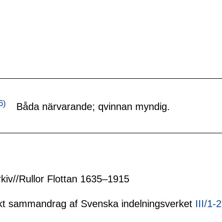
6)
Båda närvarande; qvinnan myndig.
rkiv//Rullor Flottan 1635–1915
tiskt sammandrag af Svenska indelningsverket
III/1-