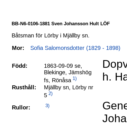
BB-N6-0106-1881 Sven Johansson Hult LÖF
Båtsman för Lörby i Mjällby sn.
Mor:
Sofia Salomonsdotter (1829 - 1898)
Dopv
Född:
1863-09-09 se,
Blekinge, Jämshög
h. Ha
1)
fs, Rönåsa
Rusthåll:
Mjällby sn, Lörby nr
2)
5
Gene
3)
Rullor:
Joha