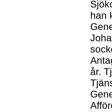
Sjök
han 
Gene
Joha
sock
Anta
år. T
Tjän
Gene
Affö