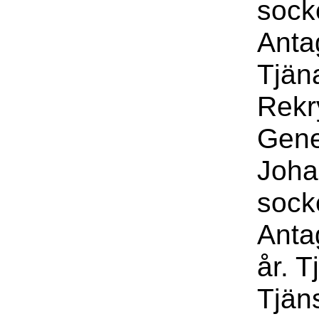
sock
Anta
Tjäna
Rekr
Gene
Joha
sock
Anta
år. T
Tjän