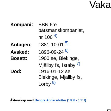
Vaka
Kompani:
BBN 6:e
båtsmanskompaniet,
4)
nr 106
5)
1881-10-01
Antagen:
6)
1896-09-24
Avsked:
Bosatt:
1900 se, Blekinge,
7)
Mjällby fs, Istaby
Död:
1916-01-12 se,
Blekinge, Mjällby fs,
8)
Lörby
Äktenskap med
Bengta Andersdotter (1860 - 1933)