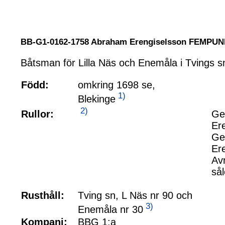
BB-G1-0162-1758 Abraham Erengiselsson FEMPU
Båtsman för Lilla Näs och Enemåla i Tvings s
Född:
omkring 1698 se,
1)
Blekinge
2)
Rullor:
Ge
Er
Ge
Er
Av
sål
Rusthåll:
Tving sn, L Näs nr 90 och
3)
Enemåla nr 30
Kompani:
BBG 1:a