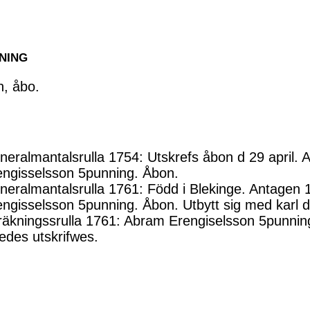
NNING
n, åbo.
neralmantalsrulla 1754: Utskrefs åbon d 29 april. 
engisselsson 5punning. Åbon.
neralmantalsrulla 1761: Född i Blekinge. Antagen 
engisselsson 5punning. Åbon. Utbytt sig med karl 
räkningssrulla 1761: Abram Erengiselsson 5punning
edes utskrifwes.