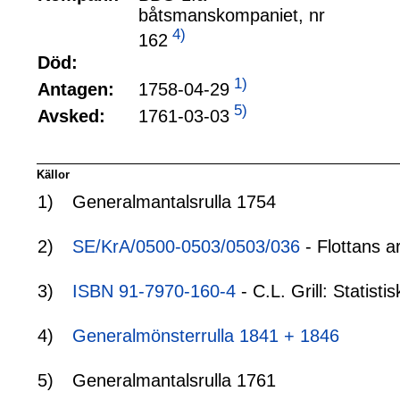
båtsmanskompaniet, nr
4)
162
Död:
1)
1758-04-29
Antagen:
5)
1761-03-03
Avsked:
Källor
1)
Generalmantalsrulla 1754
2)
SE/KrA/0500-0503/0503/036
- Flottans a
3)
ISBN 91-7970-160-4
- C.L. Grill: Statis
4)
Generalmönsterrulla 1841 + 1846
5)
Generalmantalsrulla 1761